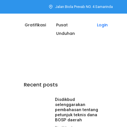
Jalan Biola Prevab NO. 4 Samarinda
Gratifikasi
Pusat
Login
Unduhan
Recent posts
Disdikbud
selenggarakan
pembahasan tentang
petunjuk teknis dana
BOSP daerah